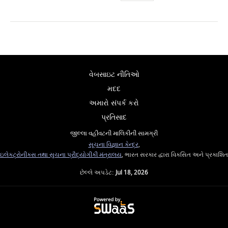
વેબસાઇટ નીતિઓ
મદદ
અમારો સંપર્ક કરો
પ્રતિસાદ
જીલ્લા વહીવટની માલિકીની સામગ્રી
સૂચના વિજ્ઞાન કેન્દ્ર
,
ઇલેક્ટ્રોનીક્સ તથા સુચના પ્રૌદ્યોગીકી મંત્રાલય
, ભારત સરકાર દ્વારા વિકસિત અને પ્રકાશિત
છેલ્લે અપડેટ:
Jul 18, 2026