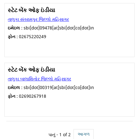
સ્ટેટ બેંક ઓફ ઇંડીયા
તાલુકા સંતરામપુર જિલ્લો મહિસાગર
ઇમેઇલ :
sbi[dot]09478[at]sbi[dot]co[dot]in
ફોન :
02675220249
સ્ટેટ બેંક ઓફ ઇંડીયા
તાલુકા બાલાશિનોર જિલ્લો મહિસાગર
ઇમેઇલ :
sbi[dot]00319[at]sbi[dot]co[dot]in
ફોન :
02690267918
આગળ
પાનું - 1 of 2