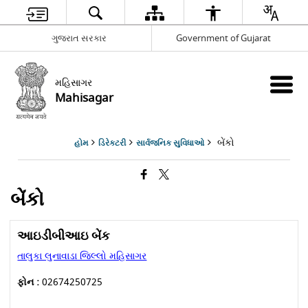
ગુજરાત સરકાર
Government of Gujarat
મહિસાગર
Mahisagar
બેંકો
હોમ
ડિરેક્ટરી
સાર્વજનિક સુવિધાઓ
બેંકો
આઇડીબીઆઇ બેંક
તાલુકા લુનાવાડા જિલ્લો મહિસાગર
ફોન :
02674250725