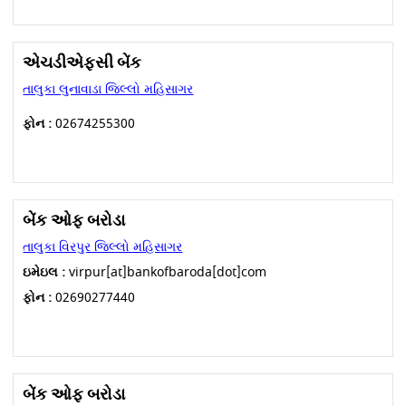
એચડીએફસી બેંક
તાલુકા લુનાવાડા જિલ્લો મહિસાગર
ફોન :
02674255300
બેંક ઓફ બરોડા
તાલુકા વિરપુર જિલ્લો મહિસાગર
ઇમેઇલ :
virpur[at]bankofbaroda[dot]com
ફોન :
02690277440
બેંક ઓફ બરોડા