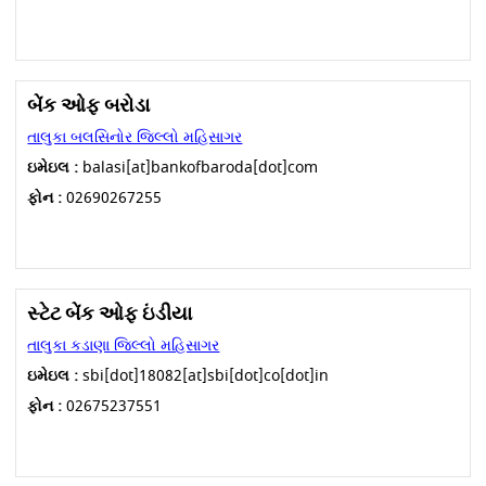
બેંક ઓફ બરોડા
તાલુકા બલસિનોર જિલ્લો મહિસાગર
ઇમેઇલ :
balasi[at]bankofbaroda[dot]com
ફોન :
02690267255
સ્ટેટ બેંક ઓફ ઇંડીયા
તાલુકા કડાણા જિલ્લો મહિસાગર
ઇમેઇલ :
sbi[dot]18082[at]sbi[dot]co[dot]in
ફોન :
02675237551